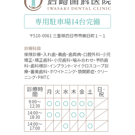
専用駐車場14台完備
〒510-0061 三重県四日市市朝日町１－１
診療科目
保険診療・入れ歯・義歯・歯周病・口腔外科・小児
矯正・矯正歯科
・
小児歯科・噛み合わせ・予防歯
科・歯科検診・インプラント
・
マイクロスコープ診
療・審美歯科・ホワイトニング・顎関節症
・
クリー
ニング・PMTC
診療時
日·
月
火
水
木
金
土
間
祝
9:00～
〇
〇
〇
〇
〇
〇
12:30
14:00～
〇
〇
〇
〇
18:30
14:00～
〇
〇
17:00