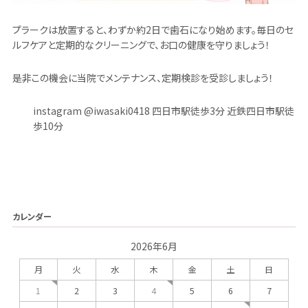
プラークは放置すると、わずか約2日で歯石になり始めます。毎日のセ
ルフケアと定期的なクリーニングで、お口の健康を守りましょう！
是非この機会に当院でメンテナンス、定期検診を受診しましょう！
instagram @iwasaki0418 四日市駅徒歩3分 近鉄四日市駅徒
歩10分
カレンダー
2026年6月
月
火
水
木
金
土
日
1
4
2
3
5
6
7