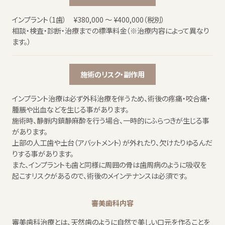
インプラント（1歯） ¥380,000 ～ ¥400,000（税別）
相談・検査・診断・治療までの標準料金（※治療内容によって異なり
ます。）
施術のリスク・副作用
インプラント治療は必ず外科治療を伴うため、術後の疼痛・咬合痛・
腫脹や出血などを生じる事があります。
施術時、静脈内鎮静麻酔を行う場合、一時的にふらつきが生じる事
があります。
上部の人工歯や土台（アバットメント）が外れたり、欠けたりゆるんだ
りする事があります。
また、インプラントも歯と同様に周囲の骨は歯周病のように吸収を
起こすリスクがあるので、術後のメインテナンスは必須です。
審美歯科内容
審美歯科治療とは、天然歯のように自然で美しい口元を作ることを