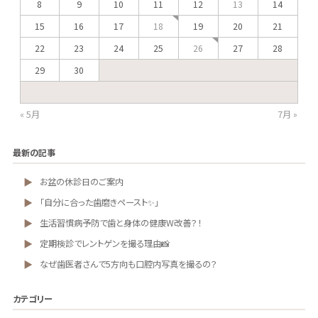
13
8
9
10
11
12
14
18
15
16
17
19
20
21
26
22
23
24
25
27
28
29
30
« 5月
7月 »
最新の記事
お盆の休診日のご案内
「自分に合った歯磨きペースト✨」
生活習慣病予防で歯と身体の健康W改善？！
定期検診でレントゲンを撮る理由📸
なぜ歯医者さんで5方向も口腔内写真を撮るの？
カテゴリー