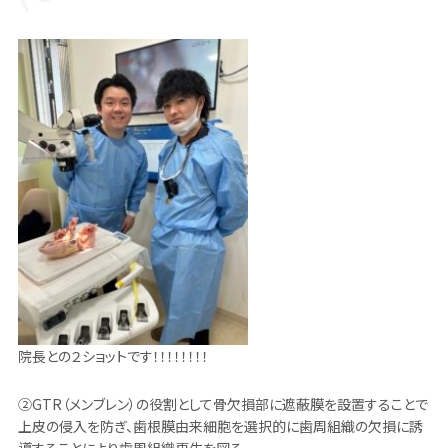
院長との２ショットです！！！！！！！！
②GTR（メンブレン）の役割として骨欠損部に遮蔽膜を設置することで
上皮の侵入を防ぎ、歯根膜由来細胞を選択的に歯周組織の欠損に誘