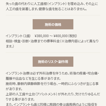
失った歯の代わりに人工歯根（インプラント）を埋め込み、その上に
人工の歯を装着します。健康な歯を削ることはありません。
施術の価格
インプラント（1歯） ¥380,000 ～ ¥400,000（税別）
相談・検査・診断・治療までの標準料金（※治療内容によって異なり
ます。）
施術のリスク・副作用
インプラント治療は必ず外科治療を伴うため、術後の疼痛・咬合痛・
腫脹や出血などを生じる事があります。
施術時、静脈内鎮静麻酔を行う場合、一時的にふらつきが生じる事
があります。
上部の人工歯や土台（アバットメント）が外れたり、欠けたりゆるんだ
りする事があります。
また、インプラントも歯と同様に周囲の骨は歯周病のように吸収を