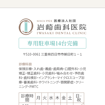
専用駐車場14台完備
〒510-0061 三重県四日市市朝日町１－１
診療科目
保険診療・入れ歯・義歯・歯周病・口腔外科・小児
矯正・矯正歯科
・
小児歯科・噛み合わせ・予防歯
科・歯科検診・インプラント
・
マイクロスコープ診
療・審美歯科・ホワイトニング・顎関節症
・
クリー
ニング・PMTC
診療時
日·
月
火
水
木
金
土
間
祝