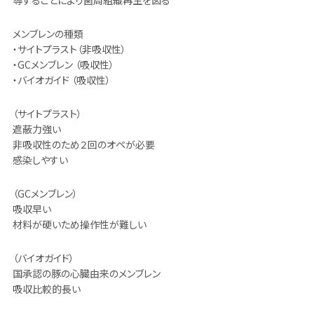
導することにより歯周組織再生を図る
メンブレンの種類
・サイトプラスト（非吸収性）
・GCメンブレン （吸収性）
・バイオガイド （吸収性）
（サイトプラスト）
遮蔽力強い
非吸収性のため２回のオペが必要
感染しやすい
（GCメンブレン）
吸収早い
材料が硬いため操作性が難しい
（バイオガイド）
国承認の豚の心臓由来のメンブレン
吸収比較的長い