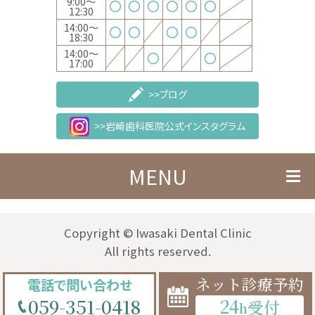
9:00～
〇
〇
〇
〇
〇
〇
12:30
14:00～
〇
〇
〇
〇
18:30
14:00～
〇
〇
17:00
>>ブログ
>>岩崎歯科医院公式インスタグラム
MENU
Copyright © Iwasaki Dental Clinic
All rights reserved.
ネット診療予約
電話で問い合わせ
059-351-0418
24
受付
h