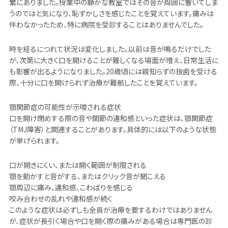
繁にありました。授業中の静かな教室ではその音が周囲に響いてしま
うのではと気になり、恥ずかしさを感じたことを覚えています。痛みは
伴わなかったため、特に病院を受診することはありませんでした。
時を経るにつれて状況は変化しました。以前は音が鳴るだけでした
が、次第に大きく口を開けることが難しくなる場面が増え、日常生活に
も影響が出るようになりました。20歳頃には親知らずの抜歯を受ける
際、十分に口を開けられず治療が難航したことを覚えています。
顎関節症の可能性が示唆される症状
口を開け閉めする際の音や関節の違和感といった症状は、顎関節症
（TMJ障害）と関連することがあります。具体的には以下のような状態
が挙げられます。
口が開きにくい、または開く範囲が制限される
顎を動かすと音がする、またはクリック音が聞こえる
顎周辺に痛み、違和感、こわばりを感じる
咬み合わせの乱れや違和感が続く
このような症状は必ずしも全員が治療を要するわけではありません
が、症状が長引く場合や口を開く際の痛みがある場合は専門医の診