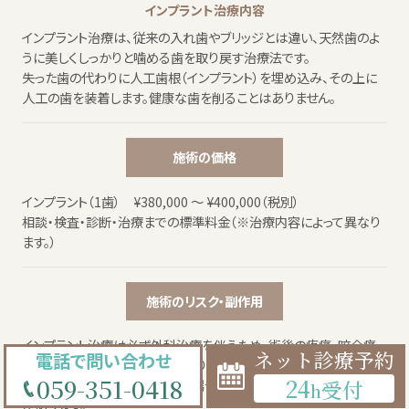
インプラント治療内容
インプラント治療は、従来の入れ歯やブリッジとは違い、天然歯のよ
うに美しくしっかりと噛める歯を取り戻す治療法です。
失った歯の代わりに人工歯根（インプラント）を埋め込み、その上に
人工の歯を装着します。健康な歯を削ることはありません。
施術の価格
インプラント（1歯） ¥380,000 ～ ¥400,000（税別）
相談・検査・診断・治療までの標準料金（※治療内容によって異なり
ます。）
施術のリスク・副作用
インプラント治療は必ず外科治療を伴うため、術後の疼痛・咬合痛・
ネット診療予約
電話で問い合わせ
腫脹や出血などを生じる事があります。
059-351-0418
24
受付
施術時、静脈内鎮静麻酔を行う場合、一時的にふらつきが生じる事
h
があります。