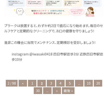
プラークは放置すると、わずか約2日で歯石になり始めます。毎日のセ
ルフケアと定期的なクリーニングで、お口の健康を守りましょう！
是非この機会に当院でメンテナンス、定期検診を受診しましょう！
instagram @iwasaki0418 四日市駅徒歩3分 近鉄四日市駅徒
歩10分
2 / 98
«
1
2
3
4
5
...
10
20
30
...
»
最後 »