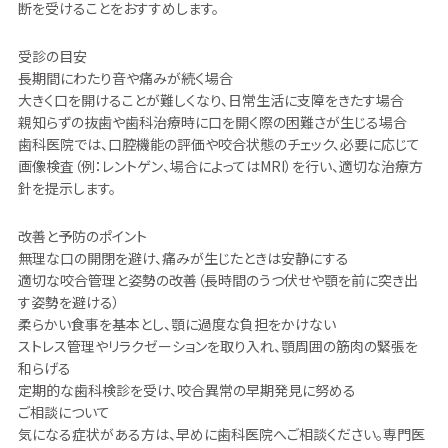
断を受けることをおすすめします。
受診の目安
長期間にわたり音や痛みが続く場合
大きく口を開けることが難しくなり、日常生活に支障をきたす場合
親知らずの抜歯や歯科治療時に口を開く際の困難さが生じる場合
歯科医院では、口腔機能の評価や咬合状態のチェック、必要に応じて
画像検査（例：レントゲン、場合によってはMRI）を行い、適切な治療方
針を提示します。
改善と予防のポイント
無理な口の開閉を避け、痛みが生じたときは安静にする
適切な咬合管理と姿勢の改善（長時間のうつ伏せや顎を前に突き出
す姿勢を避ける）
柔らかい食事を基本とし、顎に過度な負担をかけない
ストレス管理やリラクゼーションを取り入れ、顎周囲の筋肉の緊張を
和らげる
定期的な歯科検診を受け、咬合異常の早期発見に努める
ご相談について
気になる症状がある方は、早めに歯科医院へご相談ください。専門医