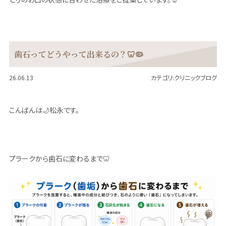
歯石ってどうやって出来るの？🦷🦠
26.06.13
カテゴリ:
クリニックブログ
こんばんは🌙松永です。
プラークから歯石に変わるまで🦷